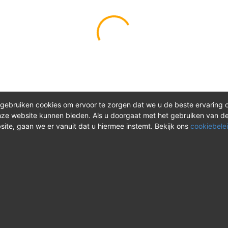
gebruiken cookies om ervoor te zorgen dat we u de beste ervaring 
ze website kunnen bieden. Als u doorgaat met het gebruiken van d
site, gaan we er vanuit dat u hiermee instemt. Bekijk ons
cookiebelei
®
ct
Meer over REV
 vragen? Neem tijdens
Over REV
®
uren contact met ons op of
Support & FAQ
onze instructievideo's.
VAOshop