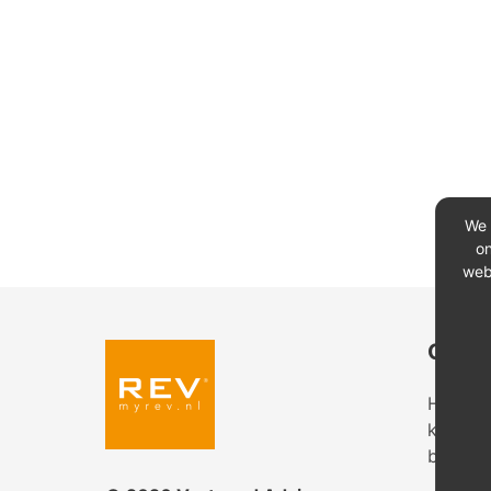
We 
on
web
Conta
Heeft u
kantoor
bekijk 