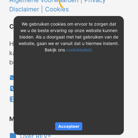
Algemene voorwaarden |
Privacy
Disclaimer |
Cookies
We gebruiken cookies om ervoor te zorgen dat
Contact
we u de beste ervaring op onze website kunnen
bieden. Als u doorgaat met het gebruiken van de
Heeft u vragen? Neem tijdens
website, gaan we er vanuit dat u hiermee instemt.
Bekijk ons
cookiebeleid.
kantooruren contact met ons op of
bekijk onze instructievideo's.
info@evao.nl
040-2800024
Instructievideo's
®
Meer over REV
Accepteer
Over REV
®