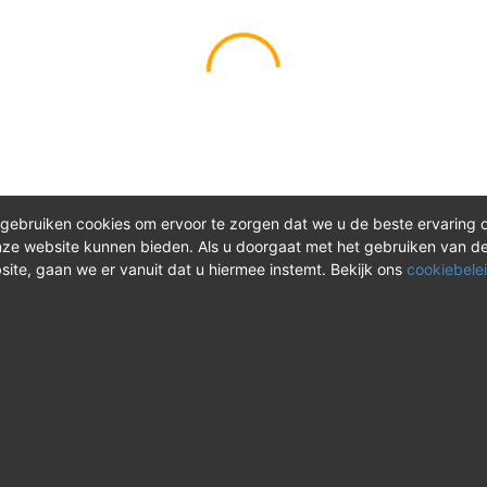
gebruiken cookies om ervoor te zorgen dat we u de beste ervaring 
ze website kunnen bieden. Als u doorgaat met het gebruiken van d
site, gaan we er vanuit dat u hiermee instemt. Bekijk ons
cookiebelei
®
ct
Meer over REV
 vragen? Neem tijdens
Over REV
®
uren contact met ons op of
Support & FAQ
onze instructievideo's.
VAOshop