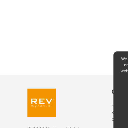
We 
on
web
Conta
Heeft u
kantoor
bekijk 