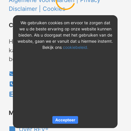
Algemene voorwaarden |
Privacy
Disclaimer |
Cookies
We gebruiken cookies om ervoor te zorgen dat
Contact
we u de beste ervaring op onze website kunnen
bieden. Als u doorgaat met het gebruiken van de
Heeft u vragen? Neem tijdens
website, gaan we er vanuit dat u hiermee instemt.
Bekijk ons
cookiebeleid.
kantooruren contact met ons op of
bekijk onze instructievideo's.
info@evao.nl
040-2800024
Instructievideo's
®
Meer over REV
Accepteer
Over REV
®