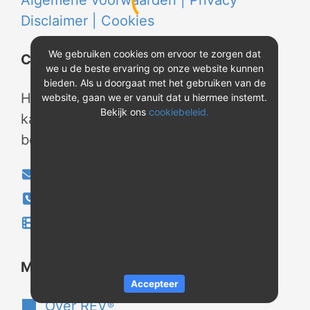
Algemene voorwaarden |
Privacy
Disclaimer |
Cookies
We gebruiken cookies om ervoor te zorgen dat
Contact
we u de beste ervaring op onze website kunnen
bieden. Als u doorgaat met het gebruiken van de
Heeft u vragen? Neem tijdens
website, gaan we er vanuit dat u hiermee instemt.
Bekijk ons
cookiebeleid.
kantooruren contact met ons op of
bekijk onze instructievideo's.
info@evao.nl
040-2800024
Instructievideo's
®
Meer over REV
Accepteer
Over REV
®