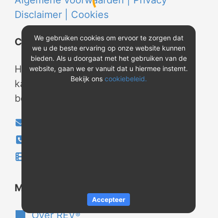
Algemene voorwaarden |
Privacy
Disclaimer |
Cookies
We gebruiken cookies om ervoor te zorgen dat
Contact
we u de beste ervaring op onze website kunnen
bieden. Als u doorgaat met het gebruiken van de
Heeft u vragen? Neem tijdens
website, gaan we er vanuit dat u hiermee instemt.
Bekijk ons
cookiebeleid.
kantooruren contact met ons op of
bekijk onze instructievideo's.
info@evao.nl
040-2800024
Instructievideo's
®
Meer over REV
Accepteer
Over REV
®