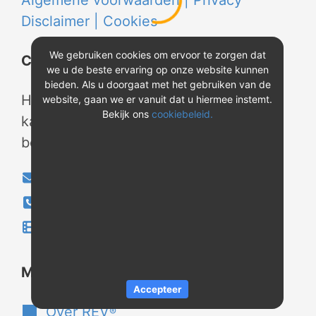
Algemene voorwaarden |
Privacy
Disclaimer |
Cookies
We gebruiken cookies om ervoor te zorgen dat
Contact
we u de beste ervaring op onze website kunnen
bieden. Als u doorgaat met het gebruiken van de
Heeft u vragen? Neem tijdens
website, gaan we er vanuit dat u hiermee instemt.
Bekijk ons
cookiebeleid.
kantooruren contact met ons op of
bekijk onze instructievideo's.
info@evao.nl
040-2800024
Instructievideo's
®
Meer over REV
Accepteer
Over REV
®