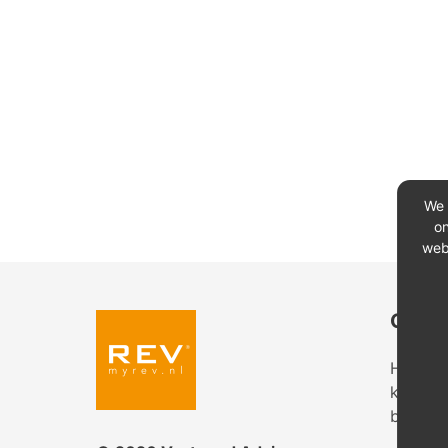
We 
on
web
Conta
Heeft u
kantoor
bekijk 