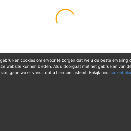
gebruiken cookies om ervoor te zorgen dat we u de beste ervaring 
ze website kunnen bieden. Als u doorgaat met het gebruiken van d
site, gaan we er vanuit dat u hiermee instemt. Bekijk ons
cookiebelei
®
ct
Meer over REV
 vragen? Neem tijdens
Over REV
®
uren contact met ons op of
Support & FAQ
onze instructievideo's.
VAOshop