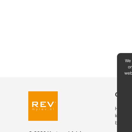
We 
on
web
Conta
Heeft u
kantoor
bekijk 