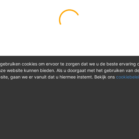
gebruiken cookies om ervoor te zorgen dat we u de beste ervaring 
ze website kunnen bieden. Als u doorgaat met het gebruiken van d
site, gaan we er vanuit dat u hiermee instemt. Bekijk ons
cookiebelei
®
ct
Meer over REV
 vragen? Neem tijdens
Over REV
®
uren contact met ons op of
Support & FAQ
onze instructievideo's.
VAOshop