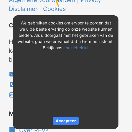
Algemene voorwaarden |
Privacy
Disclaimer |
Cookies
We gebruiken cookies om ervoor te zorgen dat
Contact
we u de beste ervaring op onze website kunnen
bieden. Als u doorgaat met het gebruiken van de
Heeft u vragen? Neem tijdens
website, gaan we er vanuit dat u hiermee instemt.
Bekijk ons
cookiebeleid.
kantooruren contact met ons op of
bekijk onze instructievideo's.
info@evao.nl
040-2800024
Instructievideo's
®
Meer over REV
Accepteer
Over REV
®