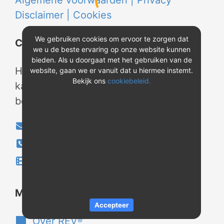
Algemene voorwaarden |
Privacy
Disclaimer |
Cookies
We gebruiken cookies om ervoor te zorgen dat
Contact
we u de beste ervaring op onze website kunnen
bieden. Als u doorgaat met het gebruiken van de
Heeft u vragen? Neem tijdens
website, gaan we er vanuit dat u hiermee instemt.
Bekijk ons
cookiebeleid.
kantooruren contact met ons op of
bekijk onze instructievideo's.
info@evao.nl
040-2800024
Instructievideo's
®
Meer over REV
Accepteer
Over REV
®