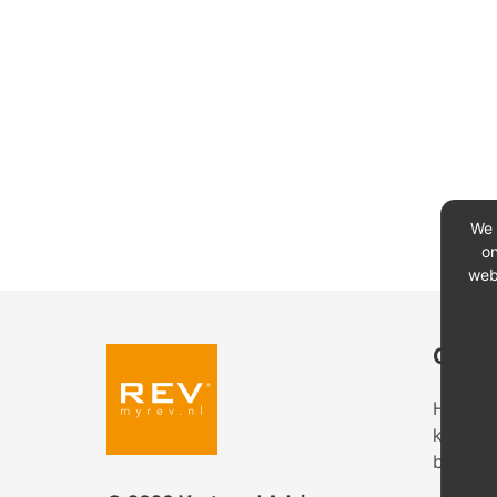
We 
on
web
Conta
Heeft u
kantoor
bekijk 