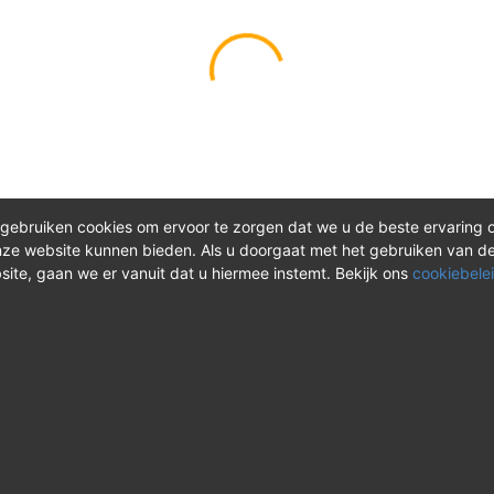
gebruiken cookies om ervoor te zorgen dat we u de beste ervaring 
ze website kunnen bieden. Als u doorgaat met het gebruiken van d
site, gaan we er vanuit dat u hiermee instemt. Bekijk ons
cookiebelei
®
ct
Meer over REV
 vragen? Neem tijdens
Over REV
®
uren contact met ons op of
Support & FAQ
onze instructievideo's.
VAOshop