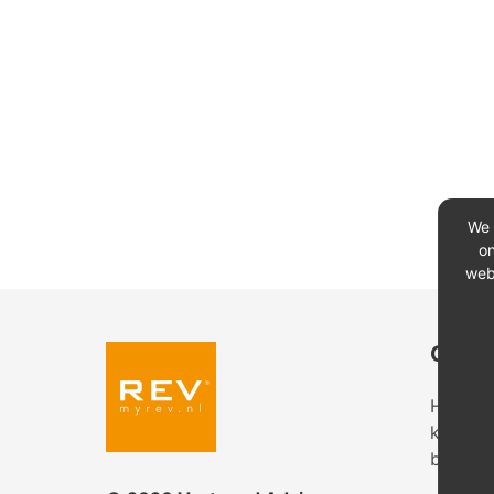
We 
on
web
Conta
Heeft u
kantoor
bekijk 