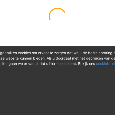
gebruiken cookies om ervoor te zorgen dat we u de beste ervaring 
ze website kunnen bieden. Als u doorgaat met het gebruiken van d
site, gaan we er vanuit dat u hiermee instemt. Bekijk ons
cookiebelei
®
ct
Meer over REV
 vragen? Neem tijdens
Over REV
®
uren contact met ons op of
Support & FAQ
onze instructievideo's.
VAOshop