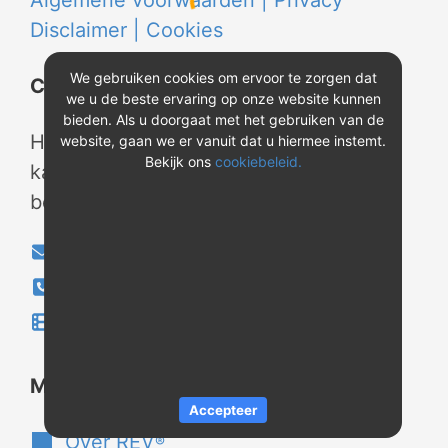
Algemene voorwaarden |
Privacy
Disclaimer |
Cookies
We gebruiken cookies om ervoor te zorgen dat
Contact
we u de beste ervaring op onze website kunnen
bieden. Als u doorgaat met het gebruiken van de
Heeft u vragen? Neem tijdens
website, gaan we er vanuit dat u hiermee instemt.
Bekijk ons
cookiebeleid.
kantooruren contact met ons op of
bekijk onze instructievideo's.
info@evao.nl
040-2800024
Instructievideo's
®
Meer over REV
Accepteer
Over REV
®