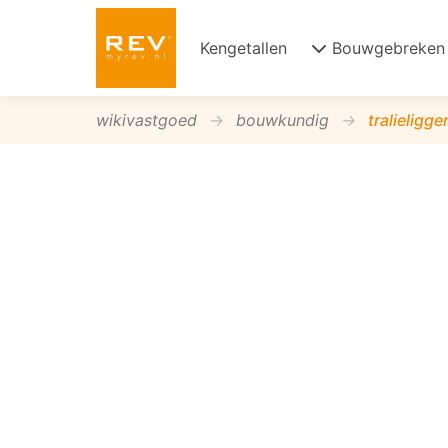
Kengetallen
Bouwgebreken
wikivastgoed
bouwkundig
tralieligge