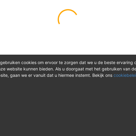
gebruiken cookies om ervoor te zorgen dat we u de beste ervaring 
ze website kunnen bieden. Als u doorgaat met het gebruiken van d
site, gaan we er vanuit dat u hiermee instemt. Bekijk ons
cookiebelei
®
ct
Meer over REV
 vragen? Neem tijdens
Over REV
®
uren contact met ons op of
Support & FAQ
onze instructievideo's.
VAOshop