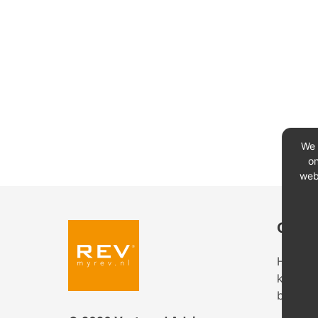
We 
on
web
Conta
Heeft u
kantoor
bekijk 