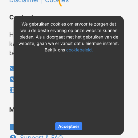
Disclaimer |
Cookies
Contact
We gebruiken cookies om ervoor te zorgen dat
we u de beste ervaring op onze website kunnen
Heeft u vragen? Neem tijdens
bieden. Als u doorgaat met het gebruiken van de
kantooruren contact met ons op of
website, gaan we er vanuit dat u hiermee instemt.
Bekijk ons
cookiebeleid.
bekijk onze instructievideo's.
info@evao.nl
040-2800024
Instructievideo's
®
Meer over REV
Over REV
®
Accepteer
Support & FAQ