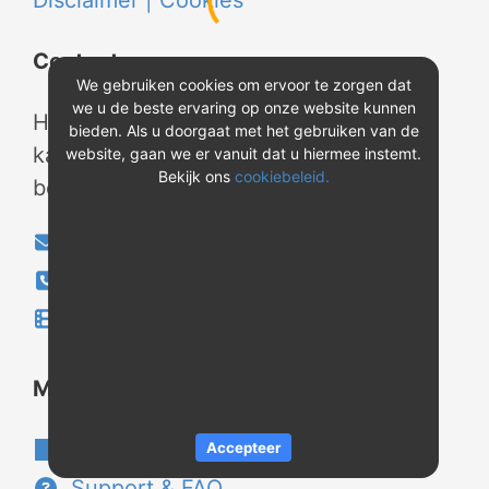
Disclaimer |
Cookies
Contact
We gebruiken cookies om ervoor te zorgen dat
we u de beste ervaring op onze website kunnen
Heeft u vragen? Neem tijdens
bieden. Als u doorgaat met het gebruiken van de
kantooruren contact met ons op of
website, gaan we er vanuit dat u hiermee instemt.
Bekijk ons
cookiebeleid.
bekijk onze instructievideo's.
info@evao.nl
040-2800024
Instructievideo's
®
Meer over REV
Over REV
®
Accepteer
Support & FAQ