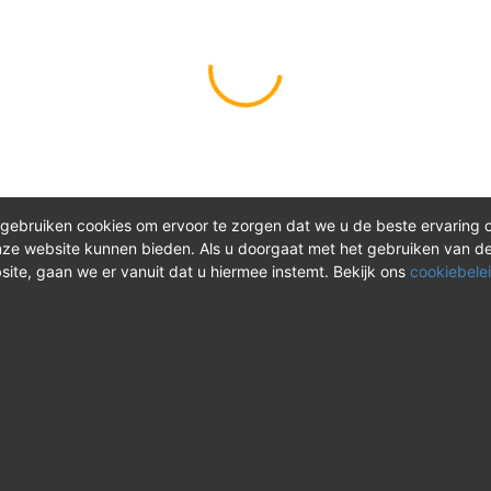
gebruiken cookies om ervoor te zorgen dat we u de beste ervaring 
ze website kunnen bieden. Als u doorgaat met het gebruiken van d
site, gaan we er vanuit dat u hiermee instemt. Bekijk ons
cookiebelei
®
ct
Meer over REV
 vragen? Neem tijdens
Over REV
®
uren contact met ons op of
Support & FAQ
onze instructievideo's.
VAOshop