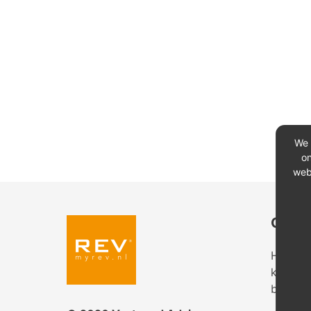
We 
on
web
Conta
Heeft u
kantoor
bekijk 