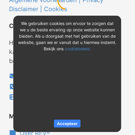
Algemene voorwaarden |
Privacy
Disclaimer |
Cookies
We gebruiken cookies om ervoor te zorgen dat
Contact
we u de beste ervaring op onze website kunnen
bieden. Als u doorgaat met het gebruiken van de
Heeft u vragen? Neem tijdens
website, gaan we er vanuit dat u hiermee instemt.
Bekijk ons
cookiebeleid.
kantooruren contact met ons op of
bekijk onze instructievideo's.
info@evao.nl
040-2800024
Instructievideo's
®
Meer over REV
Accepteer
Over REV
®