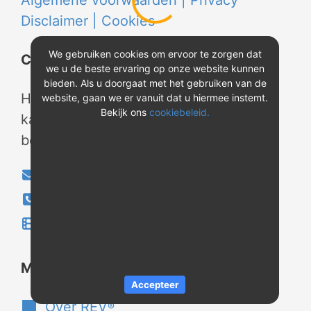
Algemene voorwaarden |
Privacy
Disclaimer |
Cookies
We gebruiken cookies om ervoor te zorgen dat
Contact
we u de beste ervaring op onze website kunnen
bieden. Als u doorgaat met het gebruiken van de
Heeft u vragen? Neem tijdens
website, gaan we er vanuit dat u hiermee instemt.
Bekijk ons
cookiebeleid.
kantooruren contact met ons op of
bekijk onze instructievideo's.
info@evao.nl
040-2800024
Instructievideo's
®
Meer over REV
Accepteer
Over REV
®