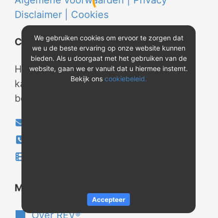
Algemene voorwaarden |
Privacy
Disclaimer |
Cookies
We gebruiken cookies om ervoor te zorgen dat
Contact
we u de beste ervaring op onze website kunnen
bieden. Als u doorgaat met het gebruiken van de
Heeft u vragen? Neem tijdens
website, gaan we er vanuit dat u hiermee instemt.
Bekijk ons
cookiebeleid.
kantooruren contact met ons op of
bekijk onze instructievideo's.
info@evao.nl
040-2800024
Instructievideo's
®
Meer over REV
Accepteer
Over REV
®