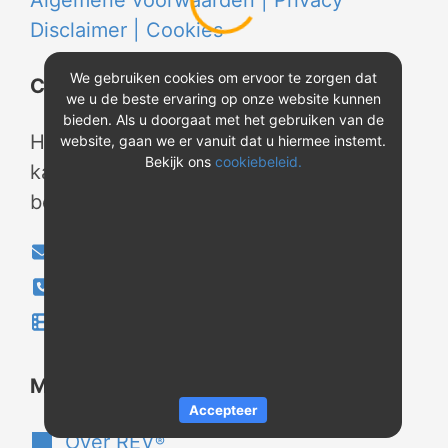
Algemene voorwaarden |
Privacy
Disclaimer |
Cookies
We gebruiken cookies om ervoor te zorgen dat
Contact
we u de beste ervaring op onze website kunnen
bieden. Als u doorgaat met het gebruiken van de
Heeft u vragen? Neem tijdens
website, gaan we er vanuit dat u hiermee instemt.
Bekijk ons
cookiebeleid.
kantooruren contact met ons op of
bekijk onze instructievideo's.
info@evao.nl
040-2800024
Instructievideo's
®
Meer over REV
Accepteer
Over REV
®