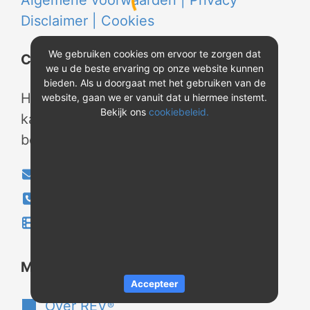
Algemene voorwaarden |
Privacy
Disclaimer |
Cookies
We gebruiken cookies om ervoor te zorgen dat
Contact
we u de beste ervaring op onze website kunnen
bieden. Als u doorgaat met het gebruiken van de
Heeft u vragen? Neem tijdens
website, gaan we er vanuit dat u hiermee instemt.
Bekijk ons
cookiebeleid.
kantooruren contact met ons op of
bekijk onze instructievideo's.
info@evao.nl
040-2800024
Instructievideo's
®
Meer over REV
Accepteer
Over REV
®