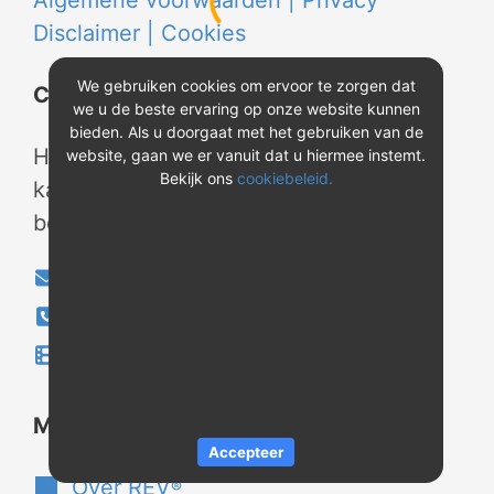
Algemene voorwaarden |
Privacy
Disclaimer |
Cookies
We gebruiken cookies om ervoor te zorgen dat
Contact
we u de beste ervaring op onze website kunnen
bieden. Als u doorgaat met het gebruiken van de
Heeft u vragen? Neem tijdens
website, gaan we er vanuit dat u hiermee instemt.
Bekijk ons
cookiebeleid.
kantooruren contact met ons op of
bekijk onze instructievideo's.
info@evao.nl
040-2800024
Instructievideo's
®
Meer over REV
Accepteer
Over REV
®