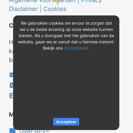
Algemene voorwaarden |
Privacy
Disclaimer |
Cookies
We gebruiken cookies om ervoor te zorgen dat
Contact
we u de beste ervaring op onze website kunnen
bieden. Als u doorgaat met het gebruiken van de
Heeft u vragen? Neem tijdens
website, gaan we er vanuit dat u hiermee instemt.
Bekijk ons
cookiebeleid.
kantooruren contact met ons op of
bekijk onze instructievideo's.
info@evao.nl
040-2800024
Instructievideo's
®
Meer over REV
Accepteer
Over REV
®