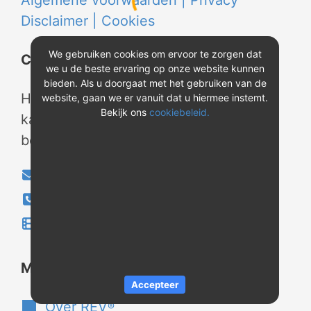
Algemene voorwaarden |
Privacy
Disclaimer |
Cookies
We gebruiken cookies om ervoor te zorgen dat
Contact
we u de beste ervaring op onze website kunnen
bieden. Als u doorgaat met het gebruiken van de
Heeft u vragen? Neem tijdens
website, gaan we er vanuit dat u hiermee instemt.
Bekijk ons
cookiebeleid.
kantooruren contact met ons op of
bekijk onze instructievideo's.
info@evao.nl
040-2800024
Instructievideo's
®
Meer over REV
Accepteer
Over REV
®