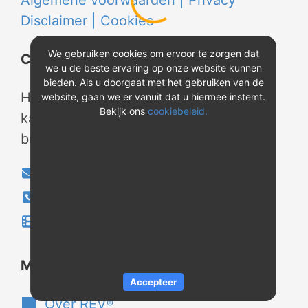
Algemene voorwaarden |
Privacy
Disclaimer |
Cookies
We gebruiken cookies om ervoor te zorgen dat
Contact
we u de beste ervaring op onze website kunnen
bieden. Als u doorgaat met het gebruiken van de
Heeft u vragen? Neem tijdens
website, gaan we er vanuit dat u hiermee instemt.
Bekijk ons
cookiebeleid.
kantooruren contact met ons op of
bekijk onze instructievideo's.
info@evao.nl
040-2800024
Instructievideo's
®
Meer over REV
Accepteer
Over REV
®