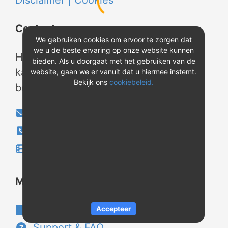
Disclaimer |
Cookies
Contact
We gebruiken cookies om ervoor te zorgen dat
we u de beste ervaring op onze website kunnen
Heeft u vragen? Neem tijdens
bieden. Als u doorgaat met het gebruiken van de
kantooruren contact met ons op of
website, gaan we er vanuit dat u hiermee instemt.
Bekijk ons
cookiebeleid.
bekijk onze instructievideo's.
info@evao.nl
040-2800024
Instructievideo's
®
Meer over REV
Over REV
®
Accepteer
Support & FAQ