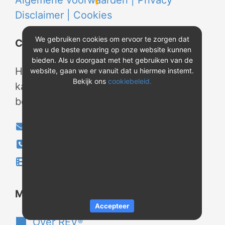
Algemene voorwaarden |
Privacy
Disclaimer |
Cookies
We gebruiken cookies om ervoor te zorgen dat
Contact
we u de beste ervaring op onze website kunnen
bieden. Als u doorgaat met het gebruiken van de
Heeft u vragen? Neem tijdens
website, gaan we er vanuit dat u hiermee instemt.
Bekijk ons
cookiebeleid.
kantooruren contact met ons op of
bekijk onze instructievideo's.
info@evao.nl
040-2800024
Instructievideo's
®
Meer over REV
Accepteer
Over REV
®