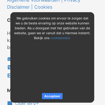
Algemene voorwaarden |
Privacy
Disclaimer |
Cookies
We gebruiken cookies om ervoor te zorgen dat
Contact
we u de beste ervaring op onze website kunnen
bieden. Als u doorgaat met het gebruiken van de
Heeft u vragen? Neem tijdens
website, gaan we er vanuit dat u hiermee instemt.
Bekijk ons
cookiebeleid.
kantooruren contact met ons op of
bekijk onze instructievideo's.
info@evao.nl
040-2800024
Instructievideo's
®
Meer over REV
Accepteer
Over REV
®