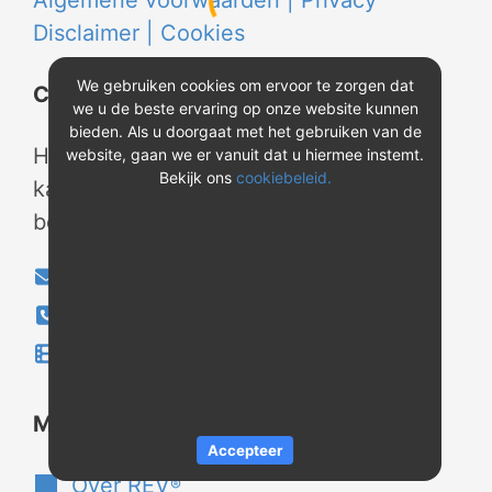
Algemene voorwaarden |
Privacy
Disclaimer |
Cookies
We gebruiken cookies om ervoor te zorgen dat
Contact
we u de beste ervaring op onze website kunnen
bieden. Als u doorgaat met het gebruiken van de
Heeft u vragen? Neem tijdens
website, gaan we er vanuit dat u hiermee instemt.
Bekijk ons
cookiebeleid.
kantooruren contact met ons op of
bekijk onze instructievideo's.
info@evao.nl
040-2800024
Instructievideo's
®
Meer over REV
Accepteer
Over REV
®