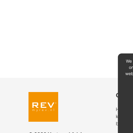
We 
on
web
Conta
Heeft u
kantoor
bekijk 