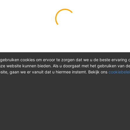
gebruiken cookies om ervoor te zorgen dat we u de beste ervaring 
ze website kunnen bieden. Als u doorgaat met het gebruiken van d
site, gaan we er vanuit dat u hiermee instemt. Bekijk ons
cookiebelei
®
ct
Meer over REV
 vragen? Neem tijdens
Over REV
®
uren contact met ons op of
Support & FAQ
onze instructievideo's.
VAOshop