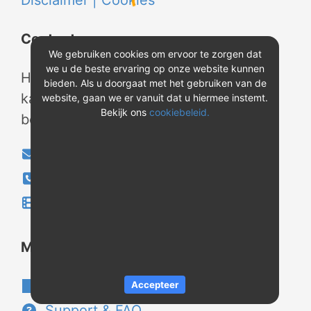
Disclaimer |
Cookies
Contact
We gebruiken cookies om ervoor te zorgen dat
we u de beste ervaring op onze website kunnen
Heeft u vragen? Neem tijdens
bieden. Als u doorgaat met het gebruiken van de
kantooruren contact met ons op of
website, gaan we er vanuit dat u hiermee instemt.
Bekijk ons
cookiebeleid.
bekijk onze instructievideo's.
info@evao.nl
040-2800024
Instructievideo's
®
Meer over REV
Over REV
®
Accepteer
Support & FAQ