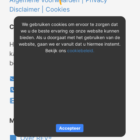
Algemene voorwaarden |
Privacy
Disclaimer |
Cookies
We gebruiken cookies om ervoor te zorgen dat
Contact
we u de beste ervaring op onze website kunnen
bieden. Als u doorgaat met het gebruiken van de
Heeft u vragen? Neem tijdens
website, gaan we er vanuit dat u hiermee instemt.
Bekijk ons
cookiebeleid.
kantooruren contact met ons op of
bekijk onze instructievideo's.
info@evao.nl
040-2800024
Instructievideo's
®
Meer over REV
Accepteer
Over REV
®