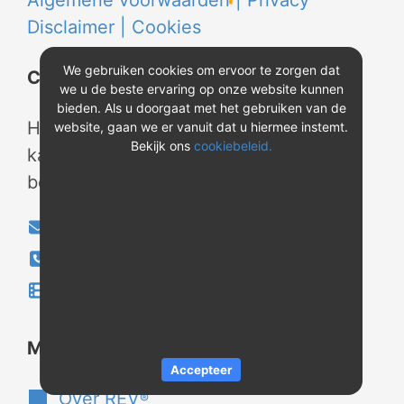
Algemene voorwaarden |
Privacy
Disclaimer |
Cookies
We gebruiken cookies om ervoor te zorgen dat
Contact
we u de beste ervaring op onze website kunnen
bieden. Als u doorgaat met het gebruiken van de
Heeft u vragen? Neem tijdens
website, gaan we er vanuit dat u hiermee instemt.
Bekijk ons
cookiebeleid.
kantooruren contact met ons op of
bekijk onze instructievideo's.
info@evao.nl
040-2800024
Instructievideo's
®
Meer over REV
Accepteer
Over REV
®