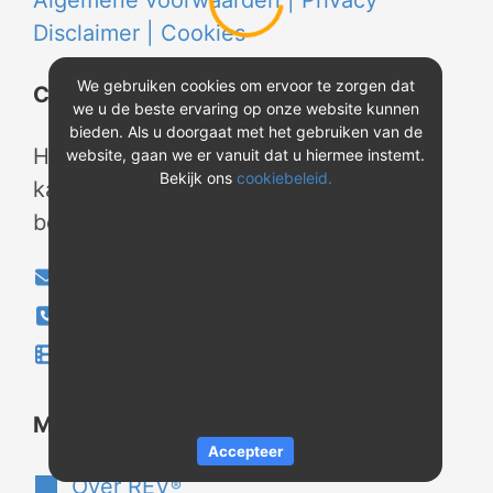
Algemene voorwaarden |
Privacy
Disclaimer |
Cookies
We gebruiken cookies om ervoor te zorgen dat
Contact
we u de beste ervaring op onze website kunnen
bieden. Als u doorgaat met het gebruiken van de
Heeft u vragen? Neem tijdens
website, gaan we er vanuit dat u hiermee instemt.
Bekijk ons
cookiebeleid.
kantooruren contact met ons op of
bekijk onze instructievideo's.
info@evao.nl
040-2800024
Instructievideo's
®
Meer over REV
Accepteer
Over REV
®