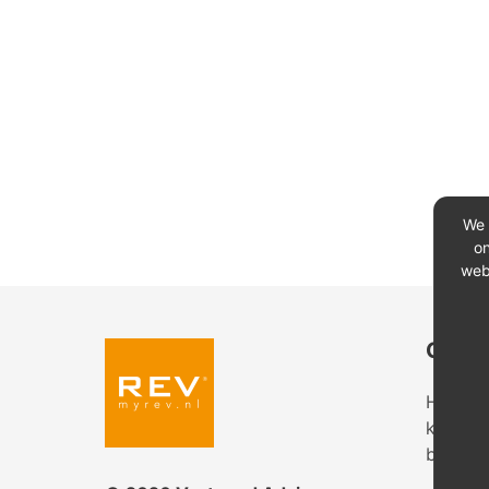
We 
on
web
Conta
Heeft u
kantoor
bekijk 