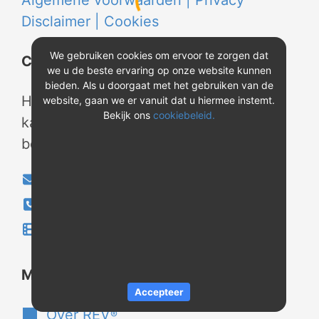
Algemene voorwaarden |
Privacy
Disclaimer |
Cookies
We gebruiken cookies om ervoor te zorgen dat
Contact
we u de beste ervaring op onze website kunnen
bieden. Als u doorgaat met het gebruiken van de
Heeft u vragen? Neem tijdens
website, gaan we er vanuit dat u hiermee instemt.
Bekijk ons
cookiebeleid.
kantooruren contact met ons op of
bekijk onze instructievideo's.
info@evao.nl
040-2800024
Instructievideo's
®
Meer over REV
Accepteer
Over REV
®