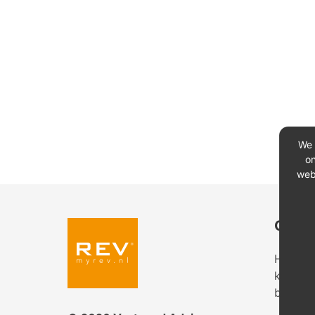
We 
on
web
Conta
Heeft u
kantoor
bekijk 