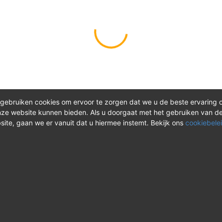
gebruiken cookies om ervoor te zorgen dat we u de beste ervaring 
ze website kunnen bieden. Als u doorgaat met het gebruiken van d
site, gaan we er vanuit dat u hiermee instemt. Bekijk ons
cookiebelei
®
ct
Meer over REV
 vragen? Neem tijdens
Over REV
®
uren contact met ons op of
Support & FAQ
onze instructievideo's.
VAOshop