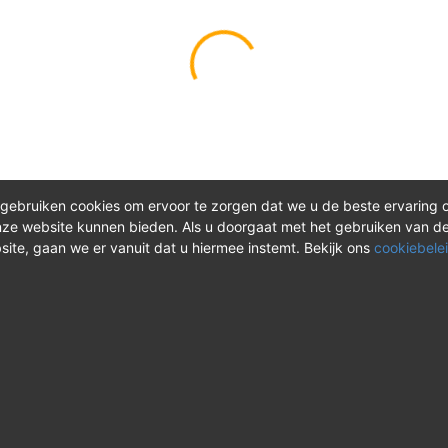
gebruiken cookies om ervoor te zorgen dat we u de beste ervaring 
ze website kunnen bieden. Als u doorgaat met het gebruiken van d
site, gaan we er vanuit dat u hiermee instemt. Bekijk ons
cookiebelei
®
ct
Meer over REV
 vragen? Neem tijdens
Over REV
®
uren contact met ons op of
Support & FAQ
onze instructievideo's.
VAOshop