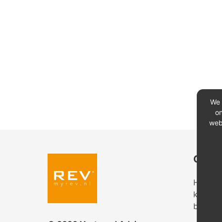
We 
on
web
Conta
Heeft u
kantoor
bekijk 