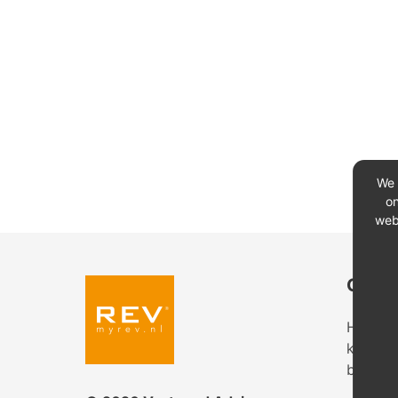
We 
on
web
Conta
Heeft u
kantoor
bekijk 