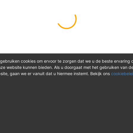
gebruiken cookies om ervoor te zorgen dat we u de beste ervaring 
ze website kunnen bieden. Als u doorgaat met het gebruiken van d
site, gaan we er vanuit dat u hiermee instemt. Bekijk ons
cookiebelei
®
ct
Meer over REV
 vragen? Neem tijdens
Over REV
®
uren contact met ons op of
Support & FAQ
onze instructievideo's.
VAOshop