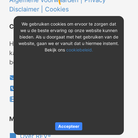
Algemene voorwaarden |
Privacy
Disclaimer |
Cookies
We gebruiken cookies om ervoor te zorgen dat
Contact
we u de beste ervaring op onze website kunnen
bieden. Als u doorgaat met het gebruiken van de
Heeft u vragen? Neem tijdens
website, gaan we er vanuit dat u hiermee instemt.
Bekijk ons
cookiebeleid.
kantooruren contact met ons op of
bekijk onze instructievideo's.
info@evao.nl
040-2800024
Instructievideo's
®
Meer over REV
Accepteer
Over REV
®