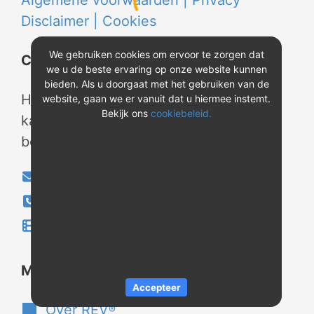
Algemene voorwaarden |
Privacy
Disclaimer |
Cookies
We gebruiken cookies om ervoor te zorgen dat
Contact
we u de beste ervaring op onze website kunnen
bieden. Als u doorgaat met het gebruiken van de
Heeft u vragen? Neem tijdens
website, gaan we er vanuit dat u hiermee instemt.
Bekijk ons
cookiebeleid.
kantooruren contact met ons op of
bekijk onze instructievideo's.
info@evao.nl
040-2800024
Instructievideo's
®
Meer over REV
Accepteer
Over REV
®