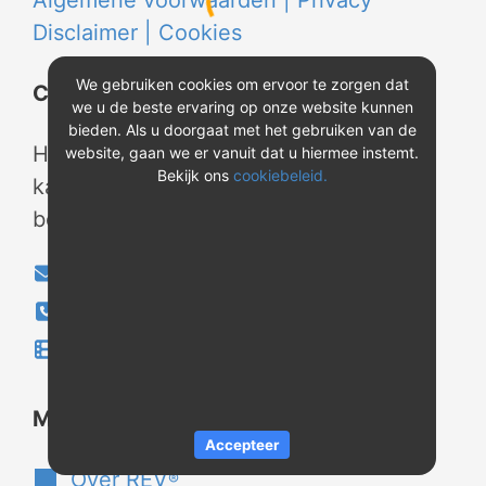
Algemene voorwaarden |
Privacy
Disclaimer |
Cookies
We gebruiken cookies om ervoor te zorgen dat
Contact
we u de beste ervaring op onze website kunnen
bieden. Als u doorgaat met het gebruiken van de
Heeft u vragen? Neem tijdens
website, gaan we er vanuit dat u hiermee instemt.
Bekijk ons
cookiebeleid.
kantooruren contact met ons op of
bekijk onze instructievideo's.
info@evao.nl
040-2800024
Instructievideo's
®
Meer over REV
Accepteer
Over REV
®