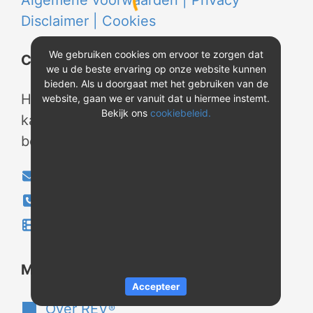
Algemene voorwaarden |
Privacy
Disclaimer |
Cookies
We gebruiken cookies om ervoor te zorgen dat
Contact
we u de beste ervaring op onze website kunnen
bieden. Als u doorgaat met het gebruiken van de
Heeft u vragen? Neem tijdens
website, gaan we er vanuit dat u hiermee instemt.
Bekijk ons
cookiebeleid.
kantooruren contact met ons op of
bekijk onze instructievideo's.
info@evao.nl
040-2800024
Instructievideo's
®
Meer over REV
Accepteer
Over REV
®