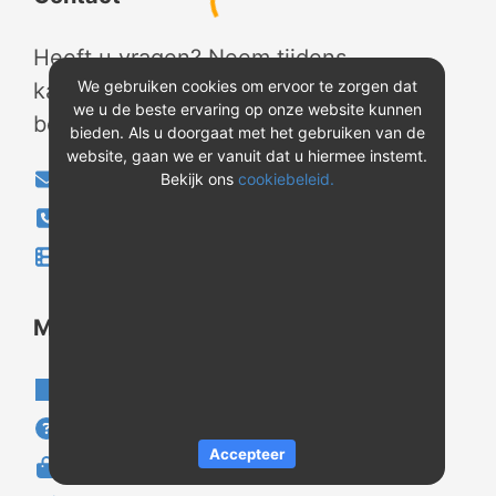
Heeft u vragen? Neem tijdens
We gebruiken cookies om ervoor te zorgen dat
kantooruren contact met ons op of
we u de beste ervaring op onze website kunnen
bekijk onze instructievideo's.
bieden. Als u doorgaat met het gebruiken van de
website, gaan we er vanuit dat u hiermee instemt.
info@evao.nl
Bekijk ons
cookiebeleid.
040-2800024
Instructievideo's
®
Meer over REV
Over REV
®
Support & FAQ
Accepteer
VAOshop