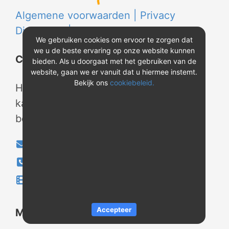
Algemene voorwaarden |
Privacy
Disclaimer |
Cookies
We gebruiken cookies om ervoor te zorgen dat
we u de beste ervaring op onze website kunnen
Contact
bieden. Als u doorgaat met het gebruiken van de
website, gaan we er vanuit dat u hiermee instemt.
Bekijk ons
cookiebeleid.
Heeft u vragen? Neem tijdens
kantooruren contact met ons op of
bekijk onze instructievideo's.
info@evao.nl
040-2800024
Instructievideo's
®
Accepteer
Meer over REV