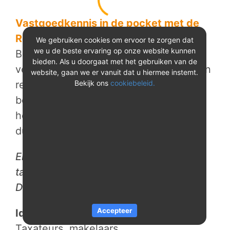
Vastgoedkennis in de pocket met de
Real Estate Valuator
We gebruiken cookies om ervoor te zorgen dat
we u de beste ervaring op onze website kunnen
Bereken exploitatiekosten en
bieden. Als u doorgaat met het gebruiken van de
verduurzamingskosten. Door middel van
website, gaan we er vanuit dat u hiermee instemt.
referentieobjecten kunt u de kosten
Bekijk ons
cookiebeleid.
berekenen voor het onderhoud, het
herstellen van gebreken en
duurzaamheidsmaatregelen.
Erkende bron voor Flux en Kate
taxatiesoftware, TMI gebruikers en
DuPa.
Accepteer
Ideaal voor:
Taxateurs, makelaars,